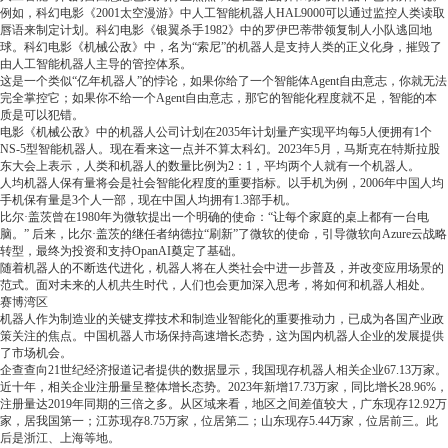
例如，科幻电影《2001太空漫游》中人工智能机器人HAL9000可以通过监控人类读取
唇语来制定计划。科幻电影《银翼杀手1982》中的罗伊巴蒂带领复制人小队逃回地
球。科幻电影《机械公敌》中，名为“索尼”的机器人是支持人类的正义化身，摧毁了
由人工智能机器人主导的管控体系。
这是一个类似“亿年机器人”的悖论，如果你给了一个智能体Agent自由意志，你就无法
完全掌控它；如果你不给一个Agent自由意志，那它的智能化程度就不足，智能的本
质是可以犯错。
电影《机械公敌》中的机器人公司计划在2035年计划量产实现平均每5人便拥有1个
NS-5型智能机器人。现在看来这一点并不算太科幻。2023年5月，马斯克在特斯拉股
东大会上表示，人类和机器人的数量比例为2：1，平均两个人就有一个机器人。
人均机器人保有量将会是社会智能化程度的重要指标。以手机为例，2006年中国人均
手机保有量是3个人一部，现在中国人均拥有1.3部手机。
比尔·盖茨曾在1980年为微软提出一个明确的使命：“让每个家庭的桌上都有一台电
脑。” 后来，比尔·盖茨的继任者纳德拉“刷新”了微软的使命，引导微软向Azure云战略
转型，最终为投资和支持OpanAI奠定了基础。
随着机器人的不断迭代进化，机器人将在人类社会中进一步普及，并改变应用场景的
范式。面对未来的人机共生时代，人们也会更加深入思考，将如何和机器人相处。
赛博湾区
机器人作为制造业的关键支撑技术和制造业智能化的重要推动力，已成为各国产业政
策关注的焦点。中国机器人市场保持高速增长态势，这为国内机器人企业的发展提供
了市场机会。
企查查向21世纪经济报道记者提供的数据显示，我国现存机器人相关企业67.13万家。
近十年，相关企业注册量呈整体增长态势。2023年新增17.73万家，同比增长28.96%，
注册量达2019年同期的三倍之多。从区域来看，地区之间差值较大，广东现存12.92万
家，居我国第一；江苏现存8.75万家，位居第二；山东现存5.44万家，位居前三。此
后是浙江、上海等地。