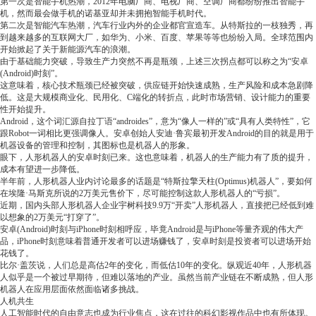
第一次是智能手机热潮，2012年电脑厂商、电视厂商、空调厂商都纷纷推出智能手
机，然而最会做手机的诺基亚却并未拥抱智能手机时代。
第二次是智能汽车热潮，汽车行业内外的企业都官宣造车。从特斯拉的一枝独秀，再
到越来越多的互联网大厂，如华为、小米、百度、苹果等等也纷纷入局。全球范围内
开始掀起了关于新能源汽车的浪潮。
由于基础能力突破，导致生产力突然不再是瓶颈，上述三次拐点都可以称之为“安卓
(Android)时刻”。
这意味着，核心技术瓶颈已经被突破，供应链开始快速成熟，生产风险和成本急剧降
低。这是大规模商业化、民用化、C端化的转折点，此时市场营销、设计能力的重要
性开始提升。
Android，这个词汇源自拉丁语“androides”，意为“像人一样的”或“具有人类特性”，它
跟Robot一词相比更强调像人。安卓创始人安迪·鲁宾最初开发Android的目的就是用于
机器设备的管理和控制，其图标也是机器人的形象。
眼下，人形机器人的安卓时刻已来。这也意味着，机器人的生产能力有了质的提升，
成本有望进一步降低。
半年前，人形机器人业内讨论最多的话题是“特斯拉擎天柱(Optimus)机器人”，要如何
在埃隆·马斯克所说的2万美元售价下，尽可能控制这款人形机器人的“亏损”。
近期，国内头部人形机器人企业宇树科技9.9万“开卖”人形机器人，直接把已经低到难
以想象的2万美元“打穿了”。
安卓(Android)时刻与iPhone时刻相呼应，毕竟Android是与iPhone等量齐观的伟大产
品，iPhone时刻意味着普通开发者可以进场赚钱了，安卓时刻是投资者可以进场开始
花钱了。
比尔·盖茨说，人们总是高估2年的变化，而低估10年的变化。纵观近40年，人形机器
人似乎是一个被过早期待，但难以落地的产业。虽然当前产业链在不断成熟，但人形
机器人在应用层面依然面临诸多挑战。
人机共生
人工智能时代的自由意志也成为行业焦点，这在过往的科幻影视作品中也有所体现。