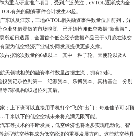
L)作为重点研发推广项目，受到广泛关注，eVTOL逐渐成为全
TOL有关的融资事件合计发生28起。
广东以及江苏，三地eVTOL相关融资事件数量位居前列，分
部分企业凭借灵敏的市场嗅觉，已开始抢滩低空数据“新蓝海”，
交易所近日透露，全国首个低空经济数据产品已于5月底在该交
有望为低空经济产业链协同发展提供更多支撑。
次占据轮次数量的6成以上，其中，种子轮、天使轮以及A
航天领域相关的融资事件数量占据主流，拥有25起。
笔投资记录位列第一；纪源资本、乐搏资本、真格基金，分别
星等7家机构以2起位列其后。
家；上下班可以直接用手机打个“飞的”出门；每逢佳节可以预
…千米以下的低空空域未来将充满无限可能。
汽车等技术的不断发展，低空经济也将逐步实现电动化、智
L)等新型航空器将成为低空经济的重要发展方向。这些航空器具