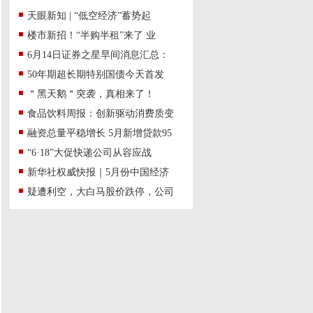
天眼新知 | “低空经济”蓄势起
楼市新招！“半购半租”来了 业
6月14日证券之星早间消息汇总：
50年期超长期特别国债今天首发
＂黑天鹅＂突袭，真相来了！
食品饮料周报：创新驱动消费质变
融资总量平稳增长 5月新增贷款95
“6·18”大促快递公司从容应战
新华社权威快报｜5月份中国经济
疑遭利空，大白马股价跌停，公司