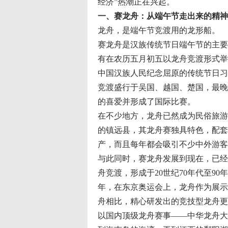
经济”热潮正在兴起。
一、赛龙舟：从端午节走出来的精神
龙舟，是端午节竞渡用的龙形船。
赛龙舟是汉族传统节日端午节的主要
有在农历五月初五以龙舟竞渡形式举
中国汉族人民纪念屈原的传统节日习
竞渡盛行于吴国、越国、楚国，最晚
的喜爱并形成了国际比赛。
在不少地方，龙舟已然成为民俗旅游
的镇远县，其龙舟赛独具特色，配套
产，而且每年都会吸引不少中外游客
与此同时，赛龙舟发展到现在，已经
舟竞渡，形成于20世纪70年代至90
年，在东京奥运会上，龙舟作为展示
舟相比，精心研发出的竞技型龙舟更
以国内顶级龙舟赛事——中华龙舟大