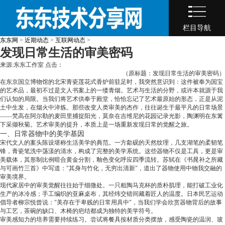
栏目导航
东东网
>
近期动态
>
互联网动态
>
发现日常生活的审美密码
来源:东东工作室 点击：
（原标题：发现日常生活的审美密码）
在东京国立博物馆的北宋青瓷莲花式香炉前驻足时，我突然意识到：这件被奉为国宝
的艺术品，最初不过是文人书案上的一缕青烟。艺术与生活的分野，或许本就源于我
们认知的局限。当我们将艺术供奉于殿堂，恰恰忘记了艺术最原始的形态，正是从泥
土中生发，在烟火中淬炼。那些改变人类审美的杰作，往往诞生于最平凡的日常场景
——梵高在阿尔勒的麦田里捕捉阳光，莫奈在吉维尼的花园记录光影，陶渊明在东篱
下采撷秋菊。艺术审美的提升，本质上是一场重新发现日常的觉醒之旅。
一、日常器物中的美学基因
宋代文人的案头陈设堪称生活美学的典范。一方歙砚的天然纹理，几支湖笔的柔韧笔
锋，青瓷笔洗中荡漾的清水，构成了完整的美学系统。这些器物不仅是工具，更是审
美载体，其形制比例暗合黄金分割，釉色变化呼应四季流转。苏轼在《书晁补之所藏
与可画竹三首》中写道："其身与竹化，无穷出清新"，道出了器物使用中物我交融的
审美境界。
现代家居中的审美觉醒往往始于细微处。一只粗陶马克杯的质朴肌理，能打破工业化
生产的冰冷感；手工编织的亚麻桌布，其经纬交错间藏着匠人的温度。日本民艺运动
倡导者柳宗悦曾说："美存在于卑贱的日常用具中"，当我们学会欣赏器物背后的故事
与工艺，茶碗的缺口、木椅的疤结都成为独特的美学符号。
审美感知力的培养需要持续练习。尝试将餐具按材质分类摆放，感受陶瓷的温润、玻