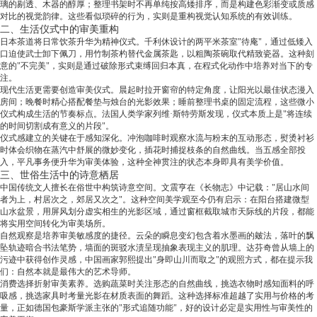
璃的剔透、木器的醇厚；整理书架时不再单纯按高矮排序，而是构建色彩渐变或质感
对比的视觉韵律。这些看似琐碎的行为，实则是重构视觉认知系统的有效训练。
二、生活仪式中的审美重构
日本茶道将日常饮茶升华为精神仪式。千利休设计的两平米茶室"待庵"，通过低矮入
口迫使武士卸下佩刀，用竹制茶杓替代金属茶匙，以粗陶茶碗取代精致瓷器。这种刻
意的"不完美"，实则是通过破除形式束缚回归本真，在程式化动作中培养对当下的专
注。
现代生活更需要创造审美仪式。晨起时拉开窗帘的特定角度，让阳光以最佳状态漫入
房间；晚餐时精心搭配餐垫与烛台的光影效果；睡前整理书桌的固定流程，这些微小
仪式构成生活的节奏标点。法国人类学家列维·斯特劳斯发现，仪式本质上是"将连续
的时间切割成有意义的片段"。
仪式感建立的关键在于感知深化。冲泡咖啡时观察水流与粉末的互动形态，熨烫衬衫
时体会织物在蒸汽中舒展的微妙变化，插花时捕捉枝条的自然曲线。当五感全部投
入，平凡事务便升华为审美体验，这种全神贯注的状态本身即具有美学价值。
三、世俗生活中的诗意栖居
中国传统文人擅长在俗世中构筑诗意空间。文震亨在《长物志》中记载："居山水间
者为上，村居次之，郊居又次之"。这种空间美学观至今仍有启示：在阳台搭建微型
山水盆景，用屏风划分虚实相生的光影区域，通过窗框截取城市天际线的片段，都能
将实用空间转化为审美场所。
自然观察是培养审美敏感度的捷径。云朵的瞬息变幻包含着水墨画的皴法，落叶的飘
坠轨迹暗合书法笔势，墙面的斑驳水渍呈现抽象表现主义的肌理。达芬奇曾从墙上的
污迹中获得创作灵感，中国画家郭熙提出"身即山川而取之"的观照方式，都在提示我
们：自然本就是最伟大的艺术导师。
消费选择折射审美素养。选购蔬菜时关注形态的自然曲线，挑选衣物时感知面料的呼
吸感，挑选家具时考量光影在材质表面的舞蹈。这种选择标准超越了实用与价格的考
量，正如德国包豪斯学派主张的"形式追随功能"，好的设计必定是实用性与审美性的