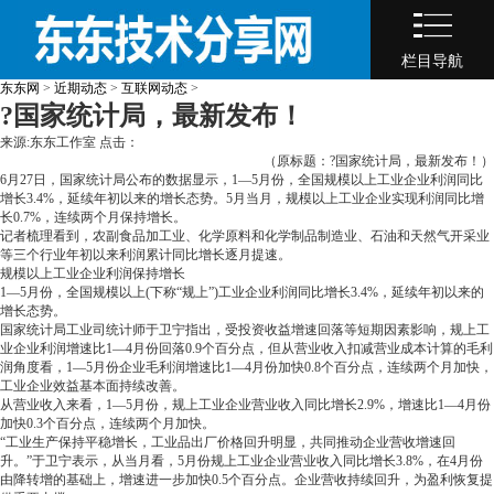
栏目导航
东东网
>
近期动态
>
互联网动态
>
?国家统计局，最新发布！
来源:东东工作室 点击：
（原标题：?国家统计局，最新发布！）
6月27日，国家统计局公布的数据显示，1—5月份，全国规模以上工业企业利润同比
增长3.4%，延续年初以来的增长态势。5月当月，规模以上工业企业实现利润同比增
长0.7%，连续两个月保持增长。
记者梳理看到，农副食品加工业、化学原料和化学制品制造业、石油和天然气开采业
等三个行业年初以来利润累计同比增长逐月提速。
规模以上工业企业利润保持增长
1—5月份，全国规模以上(下称“规上”)工业企业利润同比增长3.4%，延续年初以来的
增长态势。
国家统计局工业司统计师于卫宁指出，受投资收益增速回落等短期因素影响，规上工
业企业利润增速比1—4月份回落0.9个百分点，但从营业收入扣减营业成本计算的毛利
润角度看，1—5月份企业毛利润增速比1—4月份加快0.8个百分点，连续两个月加快，
工业企业效益基本面持续改善。
从营业收入来看，1—5月份，规上工业企业营业收入同比增长2.9%，增速比1—4月份
加快0.3个百分点，连续两个月加快。
“工业生产保持平稳增长，工业品出厂价格回升明显，共同推动企业营收增速回
升。”于卫宁表示，从当月看，5月份规上工业企业营业收入同比增长3.8%，在4月份
由降转增的基础上，增速进一步加快0.5个百分点。企业营收持续回升，为盈利恢复提