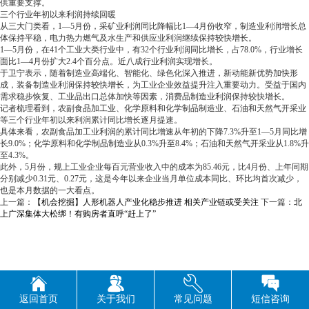
供重要支撑。
三个行业年初以来利润持续回暖
从三大门类看，1—5月份，采矿业利润同比降幅比1—4月份收窄，制造业利润增长总
体保持平稳，电力热力燃气及水生产和供应业利润继续保持较快增长。
1—5月份，在41个工业大类行业中，有32个行业利润同比增长，占78.0%，行业增长
面比1—4月份扩大2.4个百分点。近八成行业利润实现增长。
于卫宁表示，随着制造业高端化、智能化、绿色化深入推进，新动能新优势加快形
成，装备制造业利润保持较快增长，为工业企业效益提升注入重要动力。受益于国内
需求稳步恢复、工业品出口总体加快等因素，消费品制造业利润保持较快增长。
记者梳理看到，农副食品加工业、化学原料和化学制品制造业、石油和天然气开采业
等三个行业年初以来利润累计同比增长逐月提速。
具体来看，农副食品加工业利润的累计同比增速从年初的下降7.3%升至1—5月同比增
长9.0%；化学原料和化学制品制造业从0.3%升至8.4%；石油和天然气开采业从1.8%升
至4.3%。
此外，5月份，规上工业企业每百元营业收入中的成本为85.46元，比4月份、上年同期
分别减少0.31元、0.27元，这是今年以来企业当月单位成本同比、环比均首次减少，
也是本月数据的一大看点。
上一篇：
【机会挖掘】人形机器人产业化稳步推进 相关产业链或受关注
下一篇：
北
上广深集体大松绑！有购房者直呼“赶上了”
返回首页
关于我们
常见问题
短信咨询