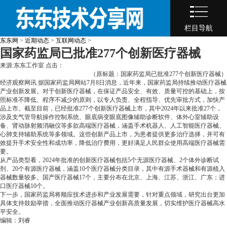
栏目导航
东东网
>
近期动态
>
互联网动态
>
国家药监局已批准277个创新医疗器械
来源:东东工作室 点击：
（原标题：国家药监局已批准277个创新医疗器械）
经济观察网讯
据国家药监局网站7月8日消息，近年来，国家药监局持续推动医疗器械
产业创新发展。对于创新医疗器械，在保证产品安全、有效、质量可控的基础上，按
照标准不降低、程序不减少的原则，以专人负责、全程指导、优先审批方式，加快产
品上市。截至目前，已经批准277个创新医疗器械上市，其中2024年以来批准27个，
涉及支气管导航操作控制系统、眼底病变眼底图像辅助诊断软件、体外心室辅助设
备、肾动脉射频消融仪等多款高端医疗器械，涵盖手术机器人、人工智能医疗器械、
心肺支持辅助系统等多领域。这些创新产品上市，为患者提供更多治疗选择，并可有
效提升手术安全性和成功率，降低治疗费用，更好满足人民群众使用高端医疗器械需
要。
从产品类型看，2024年批准的创新医疗器械包括5个无源医疗器械、2个体外诊断试
剂、20个有源医疗器械，涵盖10个医疗器械分类目录，其中有源手术器械和有源植入
器械数量较多。国产医疗器械17个，主要分布在北京、上海、江苏、浙江、广东；进
口医疗器械10个。
下一步，国家药监局将顺应技术进步和产业发展需要，针对重点领域，研究出台更加
具体支持鼓励举措，全面推动医疗器械产业创新高质量发展，切实维护医疗器械高水
平安全。
编辑：刘睿