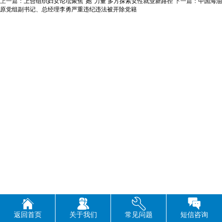
上一篇：
上合组织妇女论坛聚焦“她”力量 多方探索女性就业新路径
下一篇：
中国海油
原党组副书记、总经理李勇严重违纪违法被开除党籍
返回首页
关于我们
常见问题
短信咨询