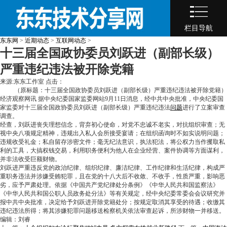
栏目导航
东东网
>
近期动态
>
互联网动态
>
十三届全国政协委员刘跃进（副部长级）
严重违纪违法被开除党籍
来源:东东工作室 点击：
（原标题：十三届全国政协委员刘跃进（副部长级）严重违纪违法被开除党籍）
经济观察网讯
据中央纪委国家监委网站9月11日消息，经中共中央批准，中央纪委国
家监委对十三届全国政协委员刘跃进（副部长级）严重违纪违法
问题
进行了立案审查
调查。
经查，刘跃进丧失理想信念，背弃初心使命，对党不忠诚不老实，对抗组织审查；无
视中央八项规定精神，违规出入私人会所接受宴请；在组织函询时不如实说明问题；
违规收受礼金；私自留存涉密文件；毫无纪法意识，执法犯法，将公权力当作攫取私
利的工具，大搞权钱交易，利用职务便利为他人在企业经营、案件协调等方面谋利，
并非法收受巨额财物。
刘跃进严重违反党的政治纪律、组织纪律、廉洁纪律、工作纪律和生活纪律，构成严
重职务违法并涉嫌受贿犯罪，且在党的十八大后不收敛、不收手，性质严重，影响恶
劣，应予严肃处理。依据《中国共产党纪律处分条例》《中华人民共和国监察法》
《中华人民共和国公职人员政务处分法》等有关规定，经中央纪委常委会会议研究并
报中共中央批准，决定给予刘跃进开除党籍处分；按规定取消其享受的待遇；收缴其
违纪违法所得；将其涉嫌犯罪问题移送检察机关依法审查起诉，所涉财物一并移送。
编辑：刘睿