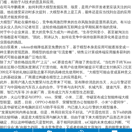
门槛，有助于AI技术的普及和应用。
在司马华鹏看来，如何利用大模型发掘应用、场景，是用户和开发者更应该关注的问
题。他在接受采访时多次提到，大模型本质上是工具，最终还是应当找到合适的应用
场景才能发挥价值。
大模型厂商处在爆炸核心，竞争格局激烈带来的生存风险加剧是显而易见的。有AI企
业从业人员向21记者坦言，这轮价格战颇有互联网企业早期拓展市场的意味。
对于中小企业来说，更大的竞争压力成为一种必然。“生存空间变小、甚至被淘汰出
市场都是有可能的。”因此，郭涛认为，如何在竞争中保持创新和差异化将是这些企
业面临的挑战。
在白双看来，tokens价格降低甚至免费的当下，基于模型本身卖应用可能逐渐变成一
种主要的变现思路。用模型的低价做“引流套餐”，销售云计算或终端应用服务获利的
模式可能会越来越广泛地出现。
除了大厂借价格战拉用户“上云”，toC赛道也有厂商做了类似尝试。“当红炸子鸡”Kimi
就在近期小范围灰度测试了打赏功能。有用户在使用时被提示可通过支付购买5.2元至
399元不等的礼物以获取总量不同的高峰优先使用时长。 “大模型可能会变成某种意义
上的基础设施，厂商通过构建在模型之上的应用盈利。”
此外，新用户涌入也为繁荣AI生态带来了可能。宣布降价消息的当天，火山引擎还官
宣了与中国电动汽车百人会的合作。字节将与吉利汽车、长城汽车、捷途汽车、赛力
斯、智己汽车等 20 余家厂商，宣布成立汽车大模型生态联盟。
此外，火山引擎还与OPPO、vivo、荣耀、小米、三星、华硕宣布成立智能终端大模
型联盟。据悉，目前，OPPO小布助手、荣耀智慧办公智能助手、小米“小爱同学”，
以及华硕笔记本电脑的豆叮AI助手等应用，均已接入火山引擎的大模型服务。
“发展短时间内将会加速。但是，终局目前完全不好说。”卢言霞也坦言，当下toB的路
径比较明确，就是卖大模型应用与解决方案。但由于接下来大模型的产品形态并没有
确定，所以这种明确也只是暂时的。基于相同的困境，toC端的未来也难以判断。“可
能行业会‘卷’向能力趋同，失去竞争壁垒；又或者价格战大浪淘沙，真的能带来新的