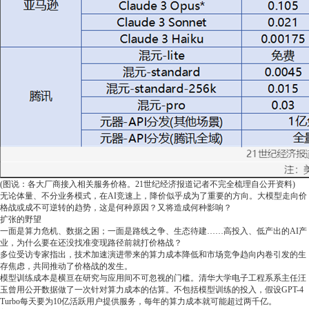
(图说：各大厂商接入相关服务价格。21世纪经济报道记者不完全梳理自公开资料)
无论体量、不分业务模式，在AI竞速上，降价似乎成为了重要的方向。大模型走向价
格战或成不可逆转的趋势，这是何种原因？又将造成何种影响？
扩张的野望
一面是算力危机、数据之困；一面是路线之争、生态待建……高投入、低产出的AI产
业，为什么要在还没找准变现路径前就打价格战？
多位受访专家指出，技术加速演进带来的算力成本降低和市场竞争趋向内卷引发的生
存焦虑，共同推动了价格战的发生。
模型训练成本是横亘在研究与应用间不可忽视的门槛。清华大学电子工程系系主任汪
玉曾用公开数据做了一次针对算力成本的估算。不包括模型训练的投入，假设GPT-4
Turbo每天要为10亿活跃用户提供服务，每年的算力成本就可能超过两千亿。