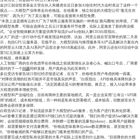
没有消失，而是由API向云计算转移。
金沙江创业投资基金主管合伙人朱啸虎在近日参加AI创生时代大会时表达了这样一个
观点——大模型产业终将走向价格战。在他看来，独立创业的大模型公司“毫无生存
空间”，因为大厂为了卖云服务，可能会直接将大模型免费。
“本质上这是拥有云的大厂为了销售云服务而实施的一种类似‘跑马圈地’的举措。厂商
的模型免费，可能会选择在之后云计算服务环节收费，实际上是激发了新的商业模
式。”企业智能体解决方案提供商孚知流(FuzFlo)创始人兼CEO白双指出。
从大厂的进一步行动中也不难发现这种趋势。比如，阿里云就在官宣降价的第二天表
示，包括GPU云服务器、百炼平台、大模型训练与推理服务等AI产品及解决方案在内
的阿里云AI算力及AI系列产品首次参与618满减活动。此外，阿里云还在618活动中设
置5亿元加速上云算力补贴。
价格战，难有赢家
人工智能厂商的生存焦虑早在价格战之前就萦绕在从业者心头。喊出口号后，厂商要
面对的下一个
问题
同样直接，用户真的会为此买单吗？
多位受访专家告诉21世纪经济报道记者，在当下，价格绝非用户考虑的唯一因素。
“对降价浪潮的狂热可能并不是市场真实的声音。”白双指出，API价格具体降到多少
没法让用户拍板做出决策，“决定因素还是AI的整体性能。换言之，接入AI会带来多
大程度的降本增效空间。”
大模型和产业端结合，目前有两种主要的落地模式。其一是企业采用“公有云+API调
用”的模式，成本相对较低；另一种则是私有化部署模式，成本较高，但数据安全方
面将会获得更多保障。
白双告诉21记者，孚知流提供基于大模型的SaaS服务，也为客户进行私有化部署。
SaaS套餐主要就是通过调用API接口的方式提供服务。“我们向用户提供SaaS解决方案
时，会按照规模收取席位费用，并附赠一定数量的流量包(tokens)，如果用户超额使
用，就需要额外支付流量费用。”价格战意味着单位token数花费降低，甚至能变为
0。“价格敏感的客户能够以更低的门槛来使用我们的产品。”
但需要完成大模型私有化部署的大客户实际上没有受到什么影响。“目前降价的大模