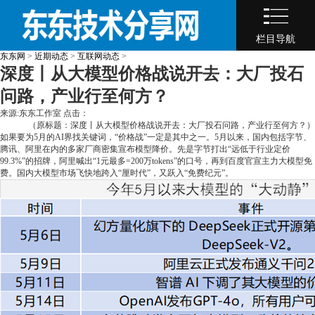
栏目导航
东东网
>
近期动态
>
互联网动态
>
深度丨从大模型价格战说开去：大厂投石
问路，产业行至何方？
来源:东东工作室 点击：
（原标题：深度丨从大模型价格战说开去：大厂投石问路，产业行至何方？）
如果要为5月的AI界找关键词，“价格战”一定是其中之一。5月以来，国内包括字节、
腾讯、阿里在内的多家厂商密集宣布模型降价。先是字节打出“远低于行业定价
99.3%”的招牌，阿里喊出“1元最多=200万tokens”的口号，再到百度官宣主力大模型免
费。国内大模型市场飞快地跨入“厘时代”，又跃入“免费纪元”。