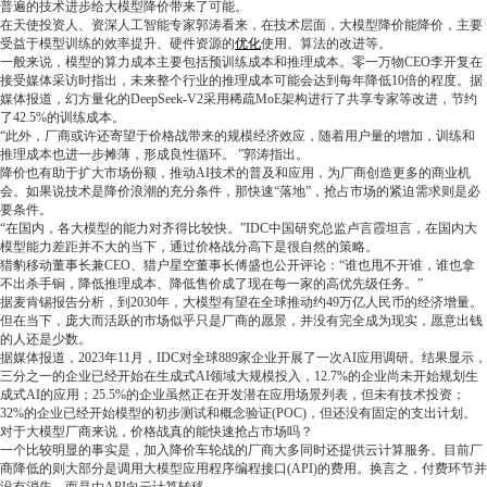
普遍的技术进步给大模型降价带来了可能。
在天使投资人、资深人工智能专家郭涛看来，在技术层面，大模型降价能降价，主要
受益于模型训练的效率提升、硬件资源的
优化
使用、算法的改进等。
一般来说，模型的算力成本主要包括预训练成本和推理成本。零一万物CEO李开复在
接受媒体采访时指出，未来整个行业的推理成本可能会达到每年降低10倍的程度。据
媒体报道，幻方量化的DeepSeek-V2采用稀疏MoE架构进行了共享专家等改进，节约
了42.5%的训练成本。
“此外，厂商或许还寄望于价格战带来的规模经济效应，随着用户量的增加，训练和
推理成本也进一步摊薄，形成良性循环。 ”郭涛指出。
降价也有助于扩大市场份额，推动AI技术的普及和应用，为厂商创造更多的商业机
会。如果说技术是降价浪潮的充分条件，那快速“落地”，抢占市场的紧迫需求则是必
要条件。
“在国内，各大模型的能力对齐得比较快。”IDC中国研究总监卢言霞坦言，在国内大
模型能力差距并不大的当下，通过价格战分高下是很自然的策略。
猎豹移动董事长兼CEO、猎户星空董事长傅盛也公开评论：“谁也甩不开谁，谁也拿
不出杀手锏，降低推理成本、降低售价成了现在每一家的高优先级任务。”
据麦肯锡报告分析，到2030年，大模型有望在全球推动约49万亿人民币的经济增量。
但在当下，庞大而活跃的市场似乎只是厂商的愿景，并没有完全成为现实，愿意出钱
的人还是少数。
据媒体报道，2023年11月，IDC对全球889家企业开展了一次AI应用调研。结果显示，
三分之一的企业已经开始在生成式AI领域大规模投入，12.7%的企业尚未开始规划生
成式AI的应用；25.5%的企业虽然正在开发潜在应用场景列表，但未有技术投资；
32%的企业已经开始模型的初步测试和概念验证(POC)，但还没有固定的支出计划。
对于大模型厂商来说，价格战真的能快速抢占市场吗？
一个比较明显的事实是，加入降价车轮战的厂商大多同时还提供云计算服务。目前厂
商降低的则大部分是调用大模型应用程序编程接口(API)的费用。换言之，付费环节并