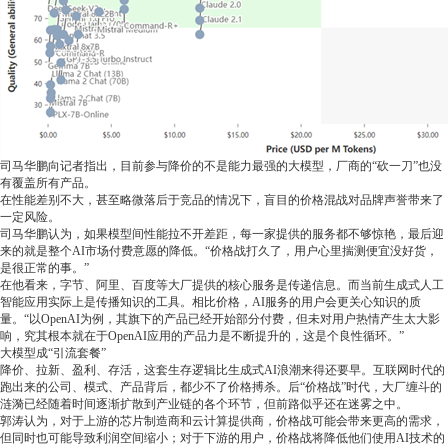
司马华鹏向记者指出，目前参与降价的不是能力最强的大模型，厂商的“砍一刀”也没
有覆盖所有产品。
在性能差别不大，甚至略微落后于竞品的情况下，盲目的价格混战对品牌声誉带来了
一定风险。
司马华鹏认为，如果模型间性能拉不开差距，每一家提供的服务都不够惊艳，最后迎
来的就是整个AI市场付费意愿的降低。“价格战打久了，用户心里揣测便宜没好货，
是很正常的事。”
在他看来，字节、阿里、百度等大厂提供的核心服务是传递信息。而当前生成式人工
智能应用实际上是传播知识的工具。相比价格，AI服务的用户会更关心知识的质
量。“以OpenAI为例，其旗下的产品已经开始部分付费，但未对用户热情产生太大影
响，究其根本就在于OpenAI应用的产品力是不断提升的，这是个良性循环。”
大模型成“引流套餐”
降价、拉新、盈利、存活，这套生存逻辑比生成式AI浪潮来得还要早。互联网时代的
跑出来的公司、模式、产品背后，都少不了价格搏杀。后“价格战”时代，大厂缠斗的
涟漪已经随着时间逐渐扩散到产业链的各个环节，但前路似乎还在迷雾之中。
郭涛认为，对于上游的芯片制造商和云计算提供商，价格战可能会带来更高的需求，
但同时也可能导致利润空间缩小；对于下游的用户，价格战将降低他们使用AI技术的