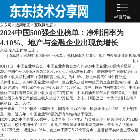
栏目导航
东东网
>
近期动态
>
互联网动态
>
2024中国500强企业榜单：净利润率为
4.10%、地产与金融企业出现负增长
来源:东东工作室 点击：
（原标题：2024中国500强企业榜单：净利润率为4.10%、地产与金融企业出现负增
长）
9月11日，中国企业联合会、中国企业家协会发布的2024中国企业500强榜单显示，
2024中国企业500强营收为110.07万亿元，同比增长1.58%，增速较去年下降4.16个百
分点；收入净利润率（净利润/营业收入）为4.10%，较去年提高0.14个百分点。
总体排名上，2024中国企业500强中，营业收入超过1000亿元的企业数量为253家，占
比超过50%；有16家企业营业收入超过了1万亿元。其中，国家电网有限公司、中国石
油化工集团有限公司营业收入超过了3万亿元；中国石油天然气集团有限公司、中国
建筑股份有限公司的营业收入超过了2万亿元。京东、阿里巴巴、华为分别排在榜单
的第12、21、30位。
分开来看，2024中国企业500强中，国有企业为256家，民营企业为244家，与上年情
况一致。近几年，中国企业500强的所有制结构趋于稳定。
此外，2024中国企业500强中，实体企业（不含地产与金融企业）的营业收入为91.85
万亿元，较上年增长了2.31%，而地产与金融企业则出现负增长，营业收入下降至
18.22万亿元，增速为-1.06%，较上年下降了5.27个百分点，显著低于实体企业营收增
速。