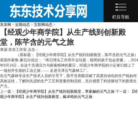
栏目导航
东东网
>
近期动态
>
互联网动态
>
【经观少年商学院】从生产线到创新殿
堂，陈芊含的元气之旅
来源:东东工作室 点击：
（原标题：【经观少年商学院】从生产线到创新殿堂，陈芊含的元气之旅）
英国作家詹·豪厄尔说过：「终日埋头工作而不去玩耍，聪明的孩子也会变傻」，2024
年8月24日，在这个充满活力与探索精神的夏日，经观少年商学院的小记者们踏上了
一场别开生面的工业之旅 —— 走进天津元气森林工厂。
在元气森林专业生产技术人员的引导下，陈芊含亲眼目睹了高度自动化的生产线如何
高效运转，了解到先进的生产工艺和质量控制流程，充分感受了科技驱动下的新质生
产力。
上一篇：
【经观少年商学院】从生产线到创新殿堂，李家赫的元气之旅
下一篇：
【经
观少年商学院】从生产线到创新殿堂，戴卓晗的元气之旅